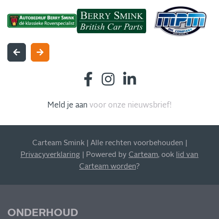
INSCHRIJVEN NIEUWSBRIEF
Blijf op de hoogte van al onze acties, aanbiedingen en
meer!
Meld je aan
voor onze nieuwsbrief!
Carteam Smink | Alle rechten voorbehouden |
Privacyverklaring
| Powered by
Carteam
, ook
lid van
Carteam worden
?
MIS NIETS
ONDERHOUD