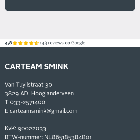
4,8
143
reviews
op Google
CARTEAM SMINK
Van Tuyllstraat 30
3829 AD Hooglanderveen
T
033-2571400
E
carteamsmink@gmail.com
KvK: 90022033
​​​​​BTW-nummer: NL865185384B01