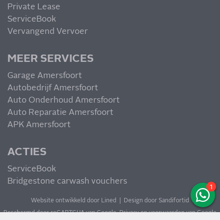
Private Lease
ServiceBook
Vervangend Vervoer
MEER SERVICES
Garage Amersfoort
Autobedrijf Amersfoort
Auto Onderhoud Amersfoort
Auto Reparatie Amersfoort
APK Amersfoort
ACTIES
ServiceBook
Bridgestone carwash vouchers
1
Website ontwikkeld door Lined
|
Design door Sandifortid
Beschermd door reCAPTCHA van Google.
Privacy
en
voorwaarden
van Google