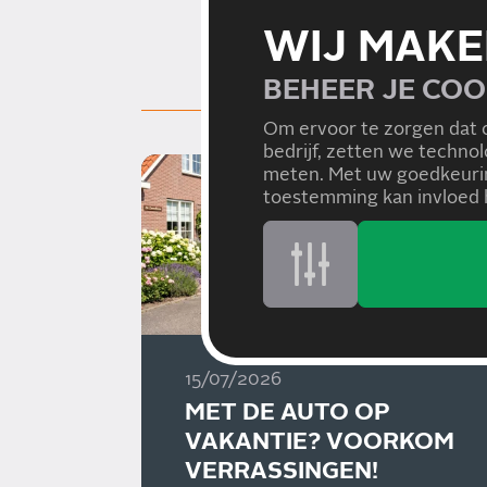
WIJ MAKE
BEHEER JE COO
Om ervoor te zorgen dat 
bedrijf, zetten we techno
meten. Met uw goedkeurin
toestemming kan invloed h
15/07/2026
MET DE AUTO OP
VAKANTIE? VOORKOM
VERRASSINGEN!