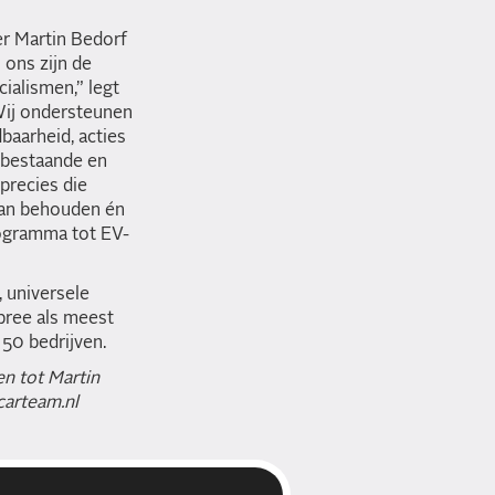
er Martin Bedorf
 ons zijn de
ialismen,” legt
 Wij ondersteunen
baarheid, acties
 bestaande en
precies die
kan behouden én
rogramma tot EV-
 universele
bree als meest
 50 bedrijven.
en tot Martin
arteam.nl