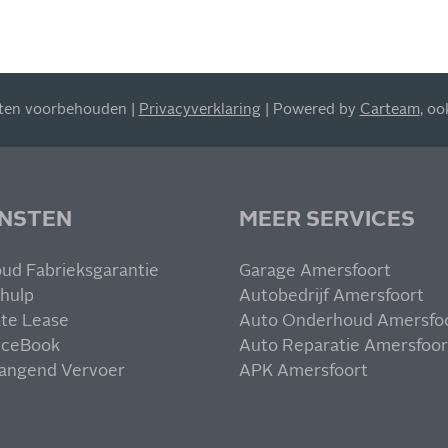
hten voorbehouden |
Privacyverklaring
| Powered by
Carteam
, o
ENSTEN
MEER SERVICES
ud Fabrieksgarantie
Garage Amersfoort
hulp
Autobedrijf Amersfoort
ate Lease
Auto Onderhoud Amersfo
iceBook
Auto Reparatie Amersfoor
angend Vervoer
APK Amersfoort