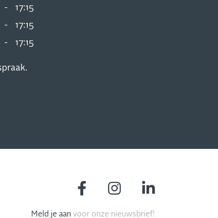
-
17:15
-
17:15
-
17:15
spraak.
Meld je aan
voor onze nieuwsbrief!
MIS NIETS