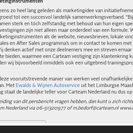
etinginstrumenten
t eens zo heel lang geleden als marketingidee van initiatiefnem
groeid tot een succesvol landelijk samenwerkingsverband. “Bij
amen sterk en tóch zelfstandig met behoud van hun eigen spec
 vestigingen zijn niet alleen maar onderdeel van een formule.
ketinginstrumenten als de website, nieuwsbrieven, lokale vind
Sales en After Sales programma’s om in contact te komen met
ij denken actief met onze deelnemers mee en streven ernaar 
te bieden, waarmee een Carteam vestiging zijn klantenkring 
eden wij bijvoorbeeld inmiddels ook een uitgebreid trainingsp
 deze vooruitstrevende manier van werken veel onafhankelijke,
an. Met
Ewalds & Wijnen Autoservice
uit het Limburgse Maas
 staat de landelijke teller voor Carteam Nederland nu dus op
iding van dit persbericht vragen hebben, dan kunt u zich richt
am Nederland via 06-51320977 of m.bedorf@carteam.nl www.c
AR OVERZICHT