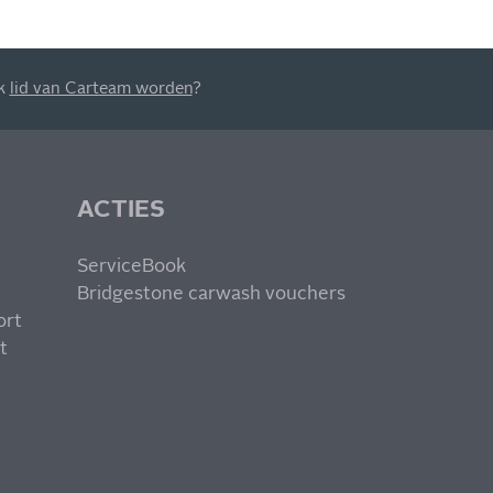
ok
lid van Carteam worden
?
ACTIES
ServiceBook
Bridgestone carwash vouchers
ort
t