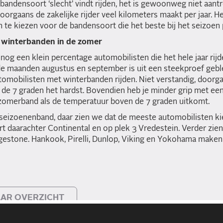
e bandensoort ‘slecht’ vindt rijden, het is gewoonweg niet aant
rgaans de zakelijke rijder veel kilometers maakt per jaar. He
 te kiezen voor de bandensoort die het beste bij het seizoen 
 winterbanden in de zomer
nog een klein percentage automobilisten die het hele jaar rij
de maanden augustus en september is uit een steekproef gebl
omobilisten met winterbanden rijden. Niet verstandig, doorgaa
de 7 graden het hardst. Bovendien heb je minder grip met ee
zomerband als de temperatuur boven de 7 graden uitkomt.
rseizoenenband, daar zien we dat de meeste automobilisten ki
rt daarachter Continental en op plek 3 Vredestein. Verder zie
estone. Hankook, Pirelli, Dunlop, Viking en Yokohama maken 
AR OVERZICHT