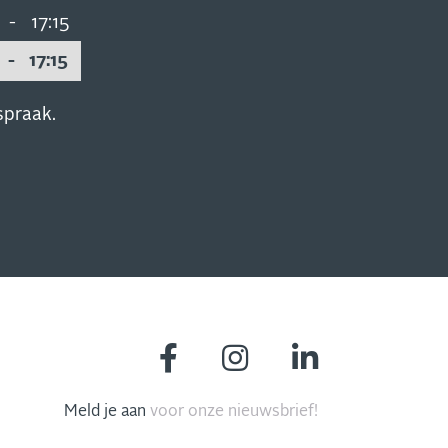
-
17:15
-
17:15
spraak.
Meld je aan
voor onze nieuwsbrief!
MIS NIETS