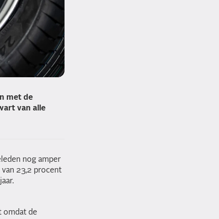
en met de
wart van alle
geleden nog amper
e van 23,2 procent
aar.
et omdat de