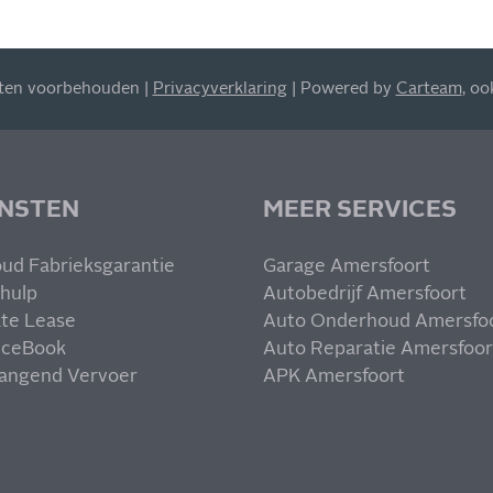
hten voorbehouden |
Privacyverklaring
| Powered by
Carteam
, o
ENSTEN
MEER SERVICES
ud Fabrieksgarantie
Garage Amersfoort
hulp
Autobedrijf Amersfoort
ate Lease
Auto Onderhoud Amersfo
iceBook
Auto Reparatie Amersfoor
angend Vervoer
APK Amersfoort