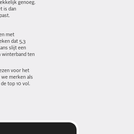
rekkelijk genoeg.
t is dan
past.
den met
eken dat 5,3
ns slijt een
n winterband ten
ezen voor het
n we merken als
de top 10 vol.