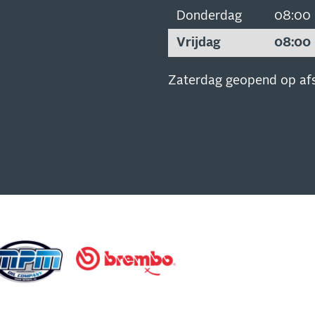
Donderdag
08:00
Vrijdag
08:00
Zaterdag geopend op af
SCHRIJVEN
EUWSBRIEF
 op de hoogte van al onze
s, aanbiedingen en meer!