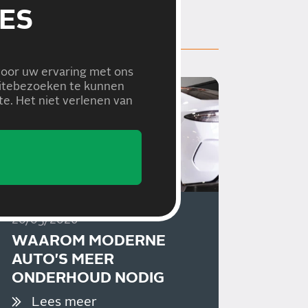
ES
voor uw ervaring met ons
bsitebezoeken te kunnen
e. Het niet verlenen van
20/05/2026
WAAROM MODERNE
AUTO'S MEER
ONDERHOUD NODIG
HEBBEN DAN VROEGER
Lees meer