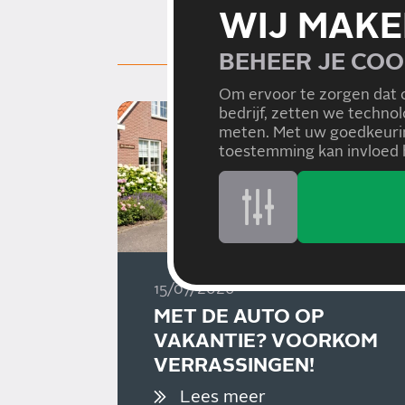
WIJ MAKE
BEHEER JE COO
Om ervoor te zorgen dat 
bedrijf, zetten we techno
meten. Met uw goedkeurin
toestemming kan invloed h
15/07/2026
MET DE AUTO OP
VAKANTIE? VOORKOM
VERRASSINGEN!
Lees meer