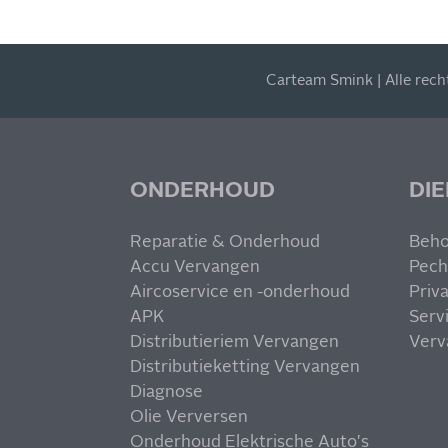
Carteam Smink | Alle rec
ONDERHOUD
DI
Reparatie & Onderhoud
Beho
Accu Vervangen
Pech
Aircoservice en -onderhoud
Priv
APK
Serv
Distributieriem Vervangen
Verv
Distributieketting Vervangen
Diagnose
Olie Verversen
Onderhoud Elektrische Auto's