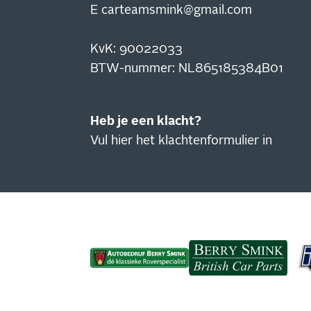
E
carteamsmink@gmail.com
KvK: 90022033
​​​​​BTW-nummer: NL865185384B01
Heb je een klacht?
Vul hier het klachtenformulier in
IN
NI
Blijf
actie