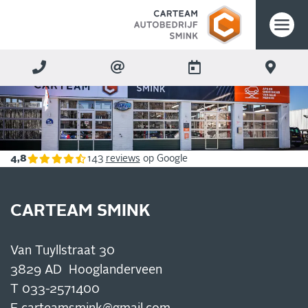
4,8
143
reviews
op Google
CARTEAM SMINK
Van Tuyllstraat 30
3829 AD Hooglanderveen
T
033-2571400