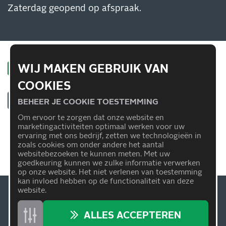
Zaterdag geopend op afspraak.
WIJ MAKEN GEBRUIK VAN
COOKIES
BEHEER JE COOKIE TOESTEMMING
Om ervoor te zorgen dat onze website en
INSCHRIJVEN NIEUWSBRIEF
marketingactiviteiten optimaal werken voor uw
ervaring met ons bedrijf, zetten we technologieën in
Blijf op de hoogte van al onze acties, aanbiedingen en
zoals cookies om onder andere het aantal
meer!
websitebezoeken te kunnen meten. Met uw
Meld je aan
voor onze nieuwsbrief!
goedkeuring kunnen we zulke informatie verwerken
op onze website. Het niet verlenen van toestemming
kan invloed hebben op de functionaliteit van deze
website.
Carteam Smink | Alle rechten voorbehouden |
Privacyverklaring
| Powered by
Carteam
, ook
lid van
ALLES ACCEPTEREN
Carteam worden
?
MIS NIETS